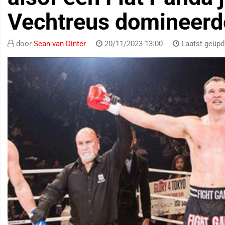
Vechtreus domineerde
door
Sean van Dinter
20/11/2023 13:00
Laatst geüpd