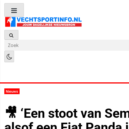
Boks Nieuws
Kickboks Nieuws
M
Nieuws
🎥 ‘Een stoot van Sem
alsof een Fiat Panda j