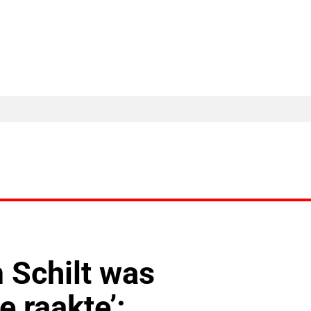
MA Nieuws
Ander Nieuws
Columns
 Schilt was
e raakte’: