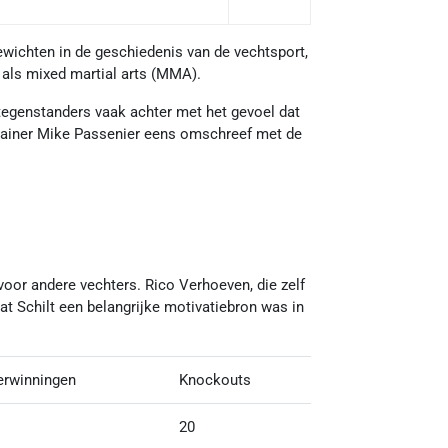
wichten in de geschiedenis van de vechtsport,
als mixed martial arts (MMA).
 tegenstanders vaak achter met het gevoel dat
trainer Mike Passenier eens omschreef met de
voor andere vechters. Rico Verhoeven, die zelf
dat Schilt een belangrijke motivatiebron was in
erwinningen
Knockouts
Verliezen
20
6