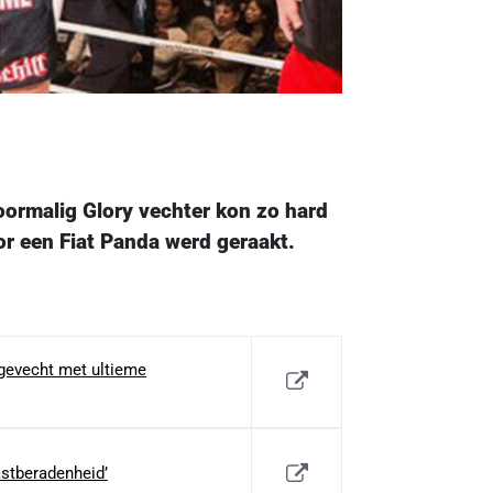
oormalig Glory vechter kon zo hard
oor een Fiat Panda werd geraakt.
gevecht met ultieme
astberadenheid’