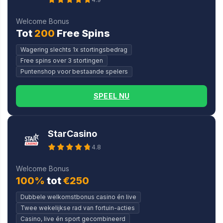
Welcome Bonus
Tot
200
Free Spins
Wagering slechts 1x stortingsbedrag
Free spins over 3 stortingen
Puntenshop voor bestaande spelers
SPEEL NU
StarCasino
4.8
Welcome Bonus
100%
tot
€250
Dubbele welkomstbonus casino én live
Twee wekelijkse rad van fortuin-acties
Casino, live én sport gecombineerd