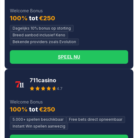
Welcome Bonus
100%
tot
€250
Dagelijks 10% bonus op storting
Breed aanbod inclusief Keno
Bekende providers zoals Evolution
SPEEL NU
711casino
4.7
Welcome Bonus
100%
tot
€250
5.000+ spellen beschikbaar
Free bets direct opneembaar
Instant Win spellen aanwezig