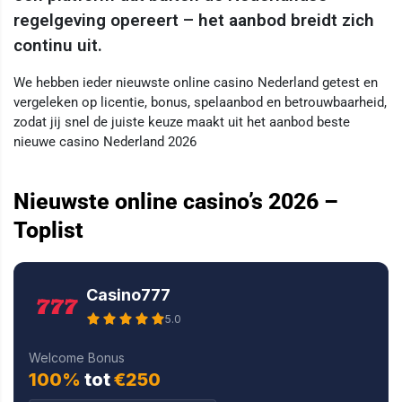
regelgeving opereert – het aanbod breidt zich
continu uit.
We hebben ieder nieuwste online casino Nederland getest en
vergeleken op licentie, bonus, spelaanbod en betrouwbaarheid,
zodat jij snel de juiste keuze maakt uit het aanbod beste
nieuwe casino Nederland 2026
Nieuwste online casino’s 2026 –
Toplist
Casino777
5.0
Welcome Bonus
100%
tot
€250