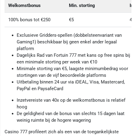
Welkomstbonus
Min. storting
Inz
100% bonus tot €250
€5
40
Exclusieve Gridders-spellen (dobbelsteenvariant van
Gaming1) beschikbaar bij geen enkel ander legaal
platform
Dagelijks Rad van Fortuin 777 met kans op free spins bij
een minimale storting per week van €10
Minimale storting van €5, laagste minimumbedrag voor
stortingen van de vijf beoordeelde platforms
Uitbetaling binnen 24 uur via iDEAL, Visa, Mastercard,
PayPal en PaysafeCard
Inzetvereiste van 40x op de welkomstbonus is relatief
hoog
De geldigheid van de bonus van slechts 15 dagen laat
weinig ruimte bij de hogere wagering
Casino 777 profileert zich als een van de toegankelijkste