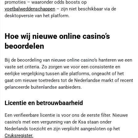
promoties – waaronder odds boosts op
voetbalweddenschappen
– zijn niet beschikbaar via de
desktopversie van het platform.
Hoe wij nieuwe online casino’s
beoordelen
Bij de beoordeling van nieuwe online casino’s hanteren we een
vaste set criteria. Zo zorgen we voor een consistente en
eerlijke vergelijking tussen alle platforms, ongeacht of het
gaat om nieuwe toetreders tot de Nederlandse markt of recent
gelanceerde buitenlandse aanbieders.
Licentie en betrouwbaarheid
Een verifieerbare licentie is voor ons de eerste filter. Nieuwe
casino’s met een vergunning van de Ksa staan onder
Nederlands toezicht en zijn verplicht aangesloten op het
Cruksregister.