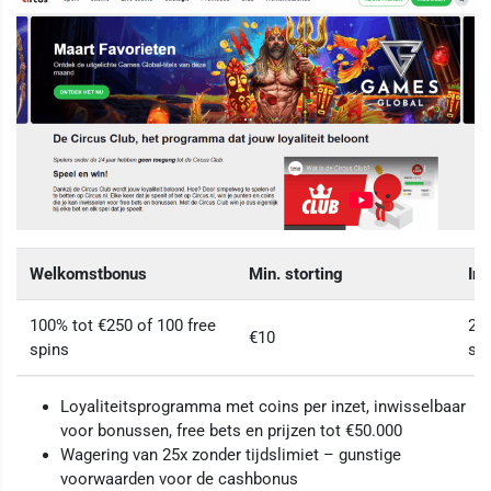
Welkomstbonus
Min. storting
Inz
100% tot €250 of 100 free
25
€10
spins
sto
Loyaliteitsprogramma met coins per inzet, inwisselbaar
voor bonussen, free bets en prijzen tot €50.000
Wagering van 25x zonder tijdslimiet – gunstige
voorwaarden voor de cashbonus