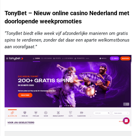
TonyBet – Nieuw online casino Nederland met
doorlopende weekpromoties
“TonyBet biedt elke week vijf afzonderlijke manieren om gratis
spins te verdienen, zonder dat daar een aparte welkomstbonus
aan voorafgaat.”