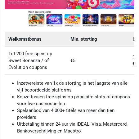
Welkomstbonus
Min. storting
Inz
Tot 200 free spins op
1x 
Sweet Bonanza / of
€5
€1
Evolution coupons
Inzetvereiste van 1x de storting is het laagste van alle
vijf beoordeelde platforms
Keuze tussen free spins op populaire slots of coupons
voor live casinospellen
Spelaanbod van 4.000+ titels van meer dan tien
providers
Uitbetaling binnen 24 uur via iDEAL, Visa, Mastercard,
Bankoverschrijving en Maestro