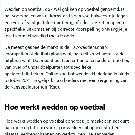
Wedden op voetbal, ook wel gokken op voetbal genoemd, is
het voorspellen van uitkomsten in een voetbalwedstrijd tegen
een vooraf vastgestelde quotering of odds. Je zet in op een
specifieke uitkomst en bij correcte voorspelling ontvang je je
inzet vermenigvuldigd met de odds.
De meest gespeelde markt is de 1X2-weddenschap:
voorspellen of de thuisploeg wint, het gelijkspel wordt of de
uitploeg wint. Daarnaast bestaan er tientallen andere markten,
van over of under doelpunten tot specifieke
spelersstatistieken. Online voetbal wedden Nederland is sinds
oktober 2021 mogelijk bij aanbieders met een vergunning van
de Kansspelautoriteit (Ksa).
Hoe werkt wedden op voetbal
Hoe werkt wedden op voetbal concreet: je maakt een account
aan op een platform voor sportweddenschappen, stort en
plaatst weddenschappen op wedstrijden. De aanbieder