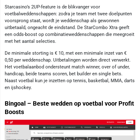
Starcasino’s 2UP-feature is de blikvanger voor
voetbalweddenschappen: zodra je team met twee doelpunten
voorsprong staat, wordt je weddenschap als gewonnen
uitbetaald, ongeacht de eindstand. De StarCombo Xtra geeft
een odds-boost op combinatieweddenschappen die meegroeit
met het aantal selecties.
De minimale storting is € 10, met een minimale inzet van €
0,50 per weddenschap. Uitbetalingen worden direct verwerkt.
Het voetbalaanbod ondersteunt match winner, over of under,
handicap, beide teams scoren, bet builder en single bets.
Naast voetbal kun je inzetten op tennis, basketbal, MMA, darts
en ijshockey.
Bingoal – Beste wedden op voetbal voor Profit
Boosts