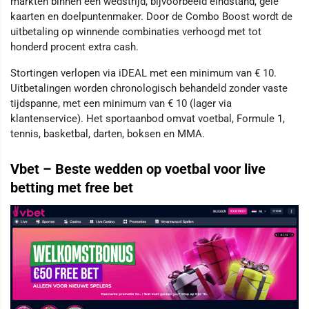
markten binnen één wedstrijd, bijvoorbeeld eindstand, gele
kaarten en doelpuntenmaker. Door de Combo Boost wordt de
uitbetaling op winnende combinaties verhoogd met tot
honderd procent extra cash.
Stortingen verlopen via iDEAL met een minimum van € 10.
Uitbetalingen worden chronologisch behandeld zonder vaste
tijdspanne, met een minimum van € 10 (lager via
klantenservice). Het sportaanbod omvat voetbal, Formule 1,
tennis, basketbal, darten, boksen en MMA.
Vbet – Beste wedden op voetbal voor live
betting met free bet