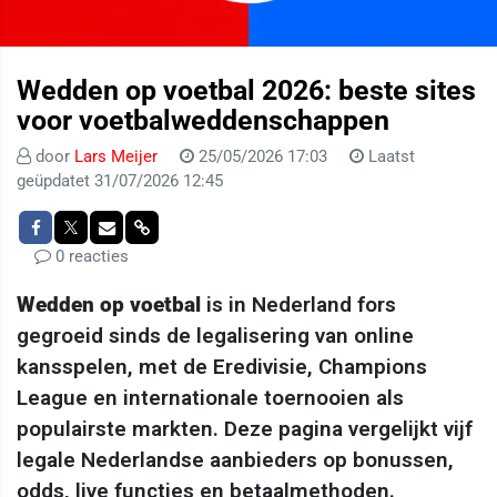
Wedden op voetbal 2026: beste sites
voor voetbalweddenschappen
door
Lars Meijer
25/05/2026 17:03
Laatst
geüpdatet 31/07/2026 12:45
0 reacties
Wedden op voetbal
is in Nederland fors
gegroeid sinds de legalisering van online
kansspelen, met de Eredivisie, Champions
League en internationale toernooien als
populairste markten. Deze pagina vergelijkt vijf
legale Nederlandse aanbieders op bonussen,
odds, live functies en betaalmethoden.