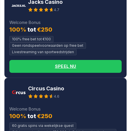
Jacks Casino
4.7
Welcome Bonus
100%
tot
€250
100% free bet tot €100
Geen rondspeelvoorwaarden op free bet
Livestreaming van sportwedstrijden
SPEEL NU
Circus Casino
4.6
Welcome Bonus
100%
tot
€250
60 gratis spins via wekelijkse quest