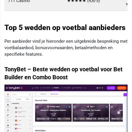
711 Casino
★★★★★ (4,6/5)
vo
Top 5 wedden op voetbal aanbieders
Per aanbieder vind je hieronder een uitgebreide bespreking met
voetbalaanbod, bonusvoorwaarden, betaalmethoden en
specifieke features.
TonyBet – Beste wedden op voetbal voor Bet
Builder en Combo Boost