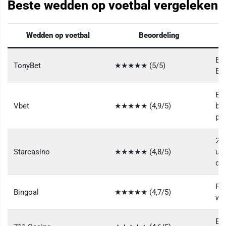
Beste wedden op voetbal vergeleken
Wedden op voetbal
Beoordeling
Be
TonyBet
★★★★★ (5/5)
Bo
Bet
Vbet
★★★★★ (4,9/5)
bet
pen
2UP
Starcasino
★★★★★ (4,8/5)
uit
do
Pro
Bingoal
★★★★★ (4,7/5)
win
Ear