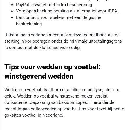
PayPal: e-wallet met extra bescherming
Volt: open banking-betaling als alternatief voor iDEAL
Bancontact: voor spelers met een Belgische
bankrekening
Uitbetalingen verlopen meestal via dezelfde methode als de
storting. Voor bedragen onder de minimale uitbetalingsgrens
is contact met de klantenservice nodig.
Tips voor wedden op voetbal:
winstgevend wedden
Wedden op voetbal draait om discipline en analyse, niet om
geluk. Wedden op voetbal winstgevend maken vereist
consistente toepassing van basisprincipes. Hieronder de
meest impactvolle wedden op voetbal tips voor inzet bij beste
goksites voetbal in Nederland.