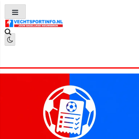
Boks Nieuws
Kickboks Nieuws
MMA Nieuws