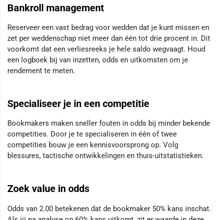
Bankroll management
Reserveer een vast bedrag voor wedden dat je kunt missen en
zet per weddenschap niet meer dan één tot drie procent in. Dit
voorkomt dat een verliesreeks je hele saldo wegvaagt. Houd
een logboek bij van inzetten, odds en uitkomsten om je
rendement te meten.
Specialiseer je in een competitie
Bookmakers maken sneller fouten in odds bij minder bekende
competities. Door je te specialiseren in één of twee
competities bouw je een kennisvoorsprong op. Volg
blessures, tactische ontwikkelingen en thuis-uitstatistieken.
Zoek value in odds
Odds van 2.00 betekenen dat de bookmaker 50% kans inschat.
Als jij na analyse op 60% kans uitkomt, zit er waarde in deze