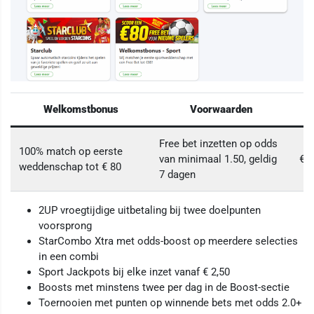
Welkomstbonus
Voorwaarden
Free bet inzetten op odds
100% match op eerste
van minimaal 1.50, geldig
€ 1
weddenschap tot € 80
7 dagen
2UP vroegtijdige uitbetaling bij twee doelpunten
voorsprong
StarCombo Xtra met odds-boost op meerdere selecties
in een combi
Sport Jackpots bij elke inzet vanaf € 2,50
Boosts met minstens twee per dag in de Boost-sectie
Toernooien met punten op winnende bets met odds 2.0+