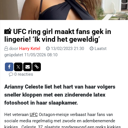
📸 UFC ring girl maakt fans gek in
lingerie! ‘Ik vind het geweldig’
door
Harry Ketel
13/02/2023 21:30
Laatst
geüpdatet 11/05/2026 08:10
0 reacties
Arianny Celeste liet het hart van haar volgers
sneller kloppen met een zinderende latex
fotoshoot in haar slaapkamer.
Het veteraan
UFC
Octagon-meisje verbaast haar fans van
sociale media regelmatig met zwoele en adembenemende
kiekjes. Celeste, 37, plaatste zondagavond een reeks kiekjes