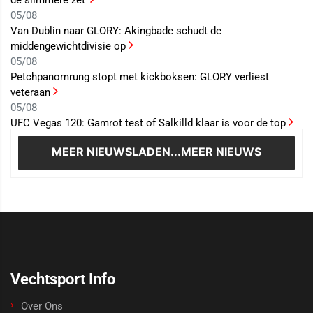
de slimmere zet’
05/08
Van Dublin naar GLORY: Akingbade schudt de
middengewichtdivisie op
05/08
Petchpanomrung stopt met kickboksen: GLORY verliest
veteraan
05/08
UFC Vegas 120: Gamrot test of Salkilld klaar is voor de top
MEER NIEUWS
LADEN...MEER NIEUWS
Vechtsport Info
Over Ons