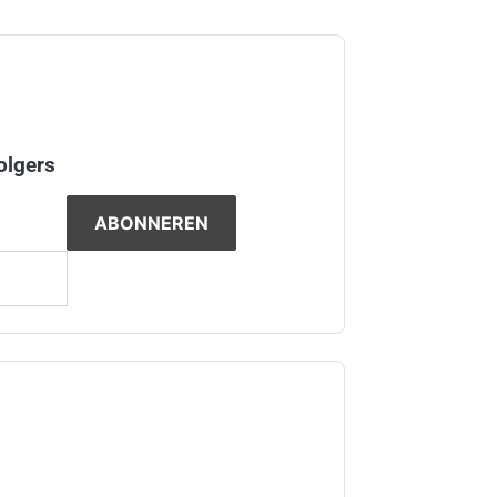
olgers