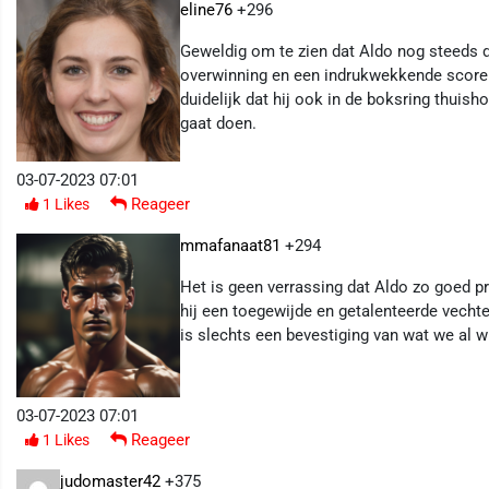
eline76
+296
Geweldig om te zien dat Aldo nog steeds 
overwinning en een indrukwekkende score. O
duidelijk dat hij ook in de boksring thuish
gaat doen.
03-07-2023 07:01
Reageer
1
Likes
mmafanaat81
+294
Het is geen verrassing dat Aldo zo goed pres
hij een toegewijde en getalenteerde vechte
is slechts een bevestiging van wat we al w
03-07-2023 07:01
Reageer
1
Likes
judomaster42
+375