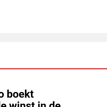
MA Nieuws
Ander Nieuws
Columns
o boekt
 winst in de