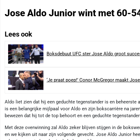
Jose Aldo Junior wint met 60-54
Lees ook
Boksdebuut UFC ster Jose Aldo groot succe
‘Je praat poep!’ Conor McGregor maakt Jose
Aldo liet zien dat hij een geduchte tegenstander is en beheerste
is een belangrijke mijlpaal voor Aldo en zijn bokscarrière na jar
bewezen dat hij tot de top behoort en een geduchte tegenstander 
Met deze overwinning zal Aldo zeker blijven stijgen in de bokswe
en we kijken uit naar zijn volgende gevecht. Jose Aldo Junior he