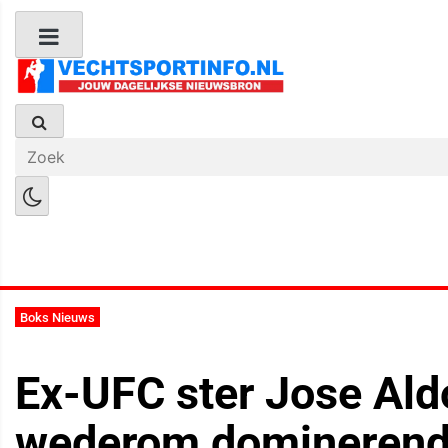
Boks Nieuws
Kickboks Nieuws
M
Boks Nieuws
Ex-UFC ster Jose Ald
wederom dominerende