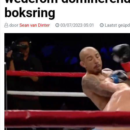
boksring
door
Sean van Dinter
03/07/2023 05:01
Laatst geüpd