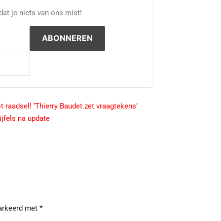
at je niets van ons mist!
t raadsel! ‘Thierry Baudet zet vraagtekens’
jfels na update
markeerd met
*