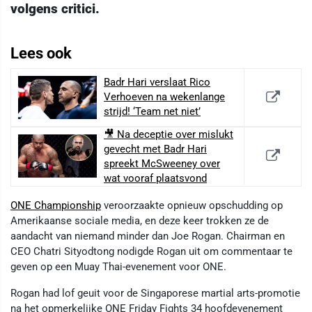
volgens critici.
Lees ook
Badr Hari verslaat Rico
Verhoeven na wekenlange
strijd! ‘Team net niet’
🎥 Na deceptie over mislukt
gevecht met Badr Hari
spreekt McSweeney over
wat vooraf plaatsvond
ONE Championship
veroorzaakte opnieuw opschudding op
Amerikaanse sociale media, en deze keer trokken ze de
aandacht van niemand minder dan Joe Rogan. Chairman en
CEO Chatri Sityodtong nodigde Rogan uit om commentaar te
geven op een Muay Thai-evenement voor ONE.
Rogan had lof geuit voor de Singaporese martial arts-promotie
na het opmerkelijke ONE Friday Fights 34 hoofdevenement