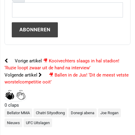
Vorige artikel
🎥 Kooivechters slaags in hal stadion!
‘Ruzie loopt zwaar uit de hand na interview’
Volgende artikel
🎥 Ballen in de Jus! ‘Dit de meest vetste
worstelcompetitie ooit’
0
claps
Bellator MMA
Chatri Sityodtong
Donegi abena
Joe Rogan
Nieuws
UFC Uitslagen