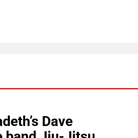
MA Nieuws
Ander Nieuws
Columns
adeth’s Dave
e band Jiu-Jitsu