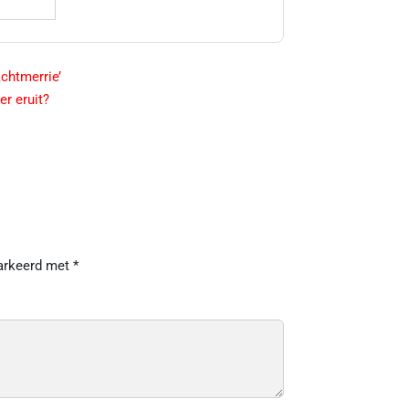
achtmerrie’
er eruit?
markeerd met
*