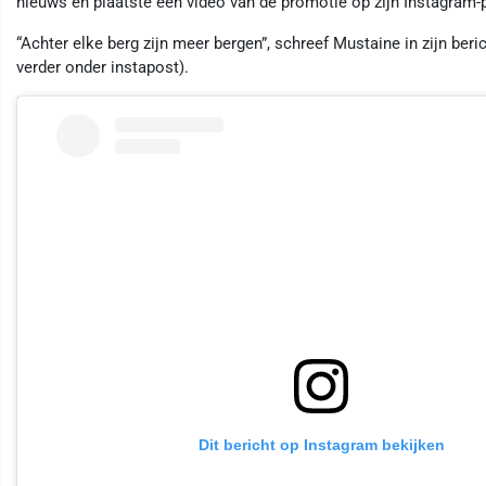
nieuws en plaatste een video van de promotie op zijn Instagram-
“Achter elke berg zijn meer bergen”, schreef Mustaine in zijn beri
verder onder instapost).
Dit bericht op Instagram bekijken