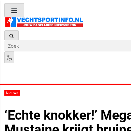
Boks Nieuws
Kickboks Nieuws
M
Nieuws
‘Echte knokker!’ Meg
Mustaine krijgt bruin