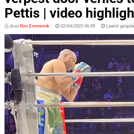
Pettis | video highlig
door
Ron Emmerink
02/04/2023 06:09
Laatst geüpda