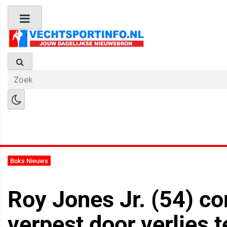
Boks Nieuws
Kickboks Nieuws
M
Boks Nieuws
Roy Jones Jr. (54) 
verpest door verlies 