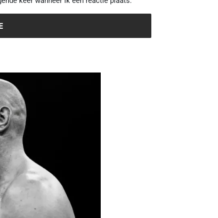
gende keer wanneer ik een reactie plaats.