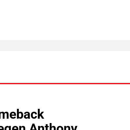
MA Nieuws
Ander Nieuws
Columns
comeback
tegen Anthony