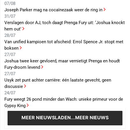
07/08
Joseph Parker mag na cocaïnezaak weer de ring in
31/07
Verslagen door AJ, toch daagt Prenga Fury uit: ‘Joshua knockt
hem out’
28/07
Van unified kampioen tot afscheid: Errol Spence Jr. stopt met
boksen
27/07
Joshua twee keer gevloerd, maar vernietigt Prenga en houdt
Fury-droom levend
27/07
Usyk zet punt achter carrière: één laatste gevecht, geen
discussie
24/07
Fury weegt 26 pond minder dan Wach: unieke primeur voor de
Gypsy King
MEER NIEUWS
LADEN...MEER NIEUWS