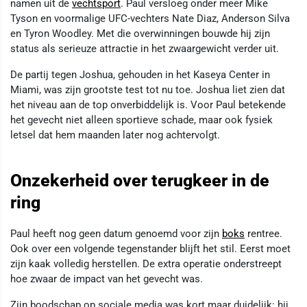
namen uit de
vechtsport
. Paul versloeg onder meer Mike
Tyson en voormalige UFC-vechters Nate Diaz, Anderson Silva
en Tyron Woodley. Met die overwinningen bouwde hij zijn
status als serieuze attractie in het zwaargewicht verder uit.
De partij tegen Joshua, gehouden in het Kaseya Center in
Miami, was zijn grootste test tot nu toe. Joshua liet zien dat
het niveau aan de top onverbiddelijk is. Voor Paul betekende
het gevecht niet alleen sportieve schade, maar ook fysiek
letsel dat hem maanden later nog achtervolgt.
Onzekerheid over terugkeer in de
ring
Paul heeft nog geen datum genoemd voor zijn
boks
rentree.
Ook over een volgende tegenstander blijft het stil. Eerst moet
zijn kaak volledig herstellen. De extra operatie onderstreept
hoe zwaar de impact van het gevecht was.
Zijn boodschap op sociale media was kort maar duidelijk: hij