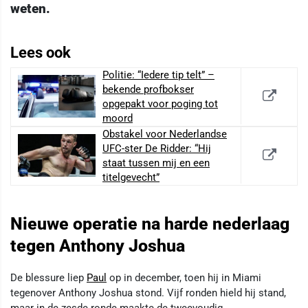
weten.
Lees ook
Politie: “Iedere tip telt” –
bekende profbokser
opgepakt voor poging tot
moord
Obstakel voor Nederlandse
UFC-ster De Ridder: “Hij
staat tussen mij en een
titelgevecht”
Nieuwe operatie na harde nederlaag
tegen Anthony Joshua
De blessure liep
Paul
op in december, toen hij in Miami
tegenover Anthony Joshua stond. Vijf ronden hield hij stand,
maar in de zesde ronde maakte de tweevoudig