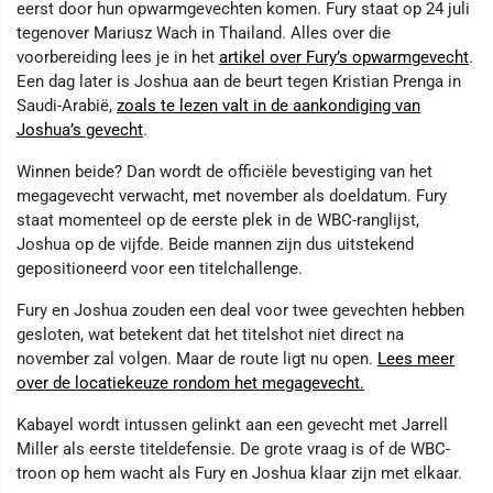
eerst door hun opwarmgevechten komen. Fury staat op 24 juli
tegenover Mariusz Wach in Thailand. Alles over die
voorbereiding lees je in het
artikel over Fury’s opwarmgevecht
.
Een dag later is Joshua aan de beurt tegen Kristian Prenga in
Saudi-Arabië,
zoals te lezen valt in de aankondiging van
Joshua’s gevecht
.
Winnen beide? Dan wordt de officiële bevestiging van het
megagevecht verwacht, met november als doeldatum. Fury
staat momenteel op de eerste plek in de WBC-ranglijst,
Joshua op de vijfde. Beide mannen zijn dus uitstekend
gepositioneerd voor een titelchallenge.
Fury en Joshua zouden een deal voor twee gevechten hebben
gesloten, wat betekent dat het titelshot niet direct na
november zal volgen. Maar de route ligt nu open.
Lees meer
over de locatiekeuze rondom het megagevecht.
Kabayel wordt intussen gelinkt aan een gevecht met Jarrell
Miller als eerste titeldefensie. De grote vraag is of de WBC-
troon op hem wacht als Fury en Joshua klaar zijn met elkaar.