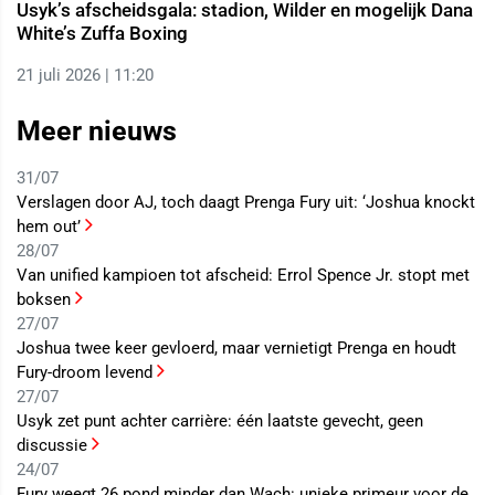
Usyk’s afscheidsgala: stadion, Wilder en mogelijk Dana
White’s Zuffa Boxing
21 juli 2026 | 11:20
Meer nieuws
31/07
Verslagen door AJ, toch daagt Prenga Fury uit: ‘Joshua knockt
hem out’
28/07
Van unified kampioen tot afscheid: Errol Spence Jr. stopt met
boksen
27/07
Joshua twee keer gevloerd, maar vernietigt Prenga en houdt
Fury-droom levend
27/07
Usyk zet punt achter carrière: één laatste gevecht, geen
discussie
24/07
Fury weegt 26 pond minder dan Wach: unieke primeur voor de