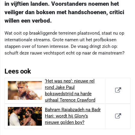
in vijftien landen. Voorstanders noemen het
veiliger dan boksen met handschoenen, critici
willen een verbod.
Wat ooit op braakliggende terreinen plaatsvond, staat nu op
internationale streams. Grote namen uit het profboksen
stappen over of tonen interesse. De vraag dringt zich op:
schuift deze rauwe vechtsport echt op naar de mainstream?
Lees ook
‘Het was nep’: nieuwe rel
rond Jake Paul
bokswedstrijd na harde
uithaal Terence Crawford
Bahram Rajabzadeh na Badr
Hari: wordt hij Glory’s
nieuwe golden boy?