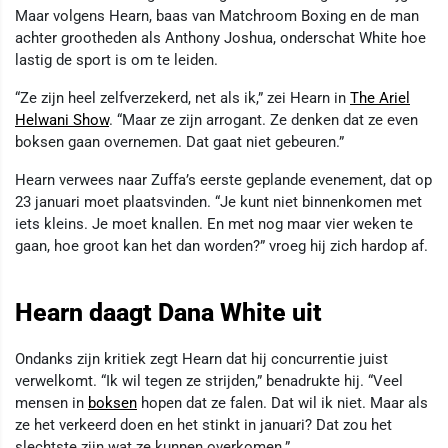
Maar volgens Hearn, baas van Matchroom Boxing en de man
achter grootheden als Anthony Joshua, onderschat White hoe
lastig de sport is om te leiden.
“Ze zijn heel zelfverzekerd, net als ik,” zei Hearn in
The Ariel
Helwani Show
. “Maar ze zijn arrogant. Ze denken dat ze even
boksen gaan overnemen. Dat gaat niet gebeuren.”
Hearn verwees naar Zuffa’s eerste geplande evenement, dat op
23 januari moet plaatsvinden. “Je kunt niet binnenkomen met
iets kleins. Je moet knallen. En met nog maar vier weken te
gaan, hoe groot kan het dan worden?” vroeg hij zich hardop af.
Hearn daagt Dana White uit
Ondanks zijn kritiek zegt Hearn dat hij concurrentie juist
verwelkomt. “Ik wil tegen ze strijden,” benadrukte hij. “Veel
mensen in
boksen
hopen dat ze falen. Dat wil ik niet. Maar als
ze het verkeerd doen en het stinkt in januari? Dat zou het
slechtste zijn wat ze kunnen overkomen.”