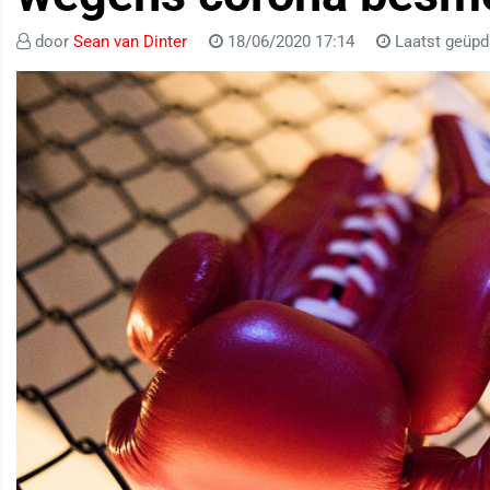
door
Sean van Dinter
18/06/2020 17:14
Laatst geüpd