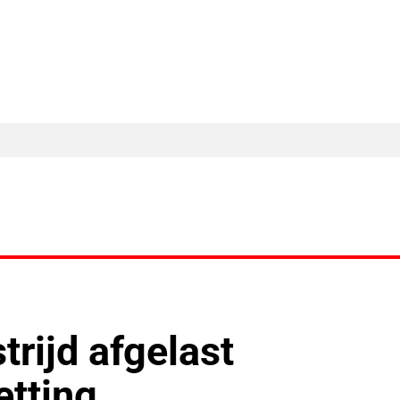
MA Nieuws
Ander Nieuws
Columns
rijd afgelast
tting