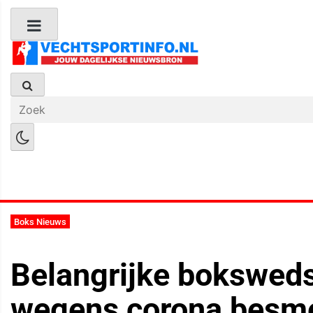
Boks Nieuws
Kickboks Nieuws
M
Boks Nieuws
Belangrijke bokswedst
wegens corona besme