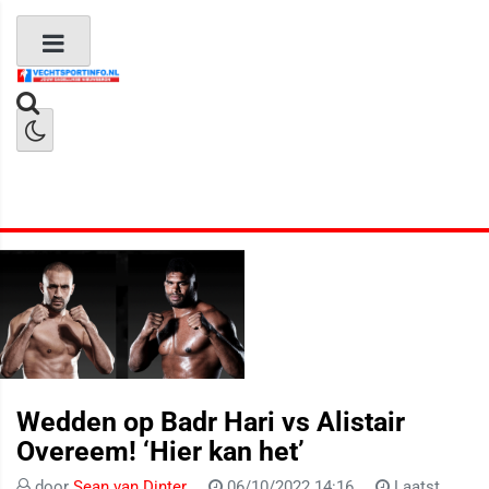
Boks Nieuws
Kickboks Nieuws
MMA Nieuws
Wedden op Badr Hari vs Alistair
Overeem! ‘Hier kan het’
door
Sean van Dinter
06/10/2022 14:16
Laatst