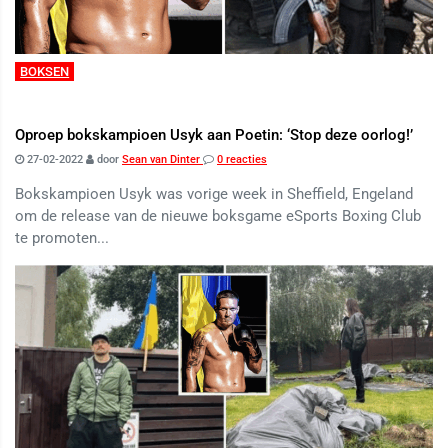
BOKSEN
Oproep bokskampioen Usyk aan Poetin: ‘Stop deze oorlog!’
27-02-2022
door
Sean van Dinter
0 reacties
Bokskampioen Usyk was vorige week in Sheffield, Engeland
om de release van de nieuwe boksgame eSports Boxing Club
te promoten...