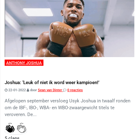
ANTHONY JOSHUA
Joshua: ‘Leuk of niet ik word weer kampioen!’
22-01-2022
door
Sean van Dinter
0 reacties
Afgelopen september versloeg Usyk Joshua in twaalf ronden
om de IBF-, IBO-, WBA- en WBO-zwaargewicht titels te
veroveren. De...
5
claps