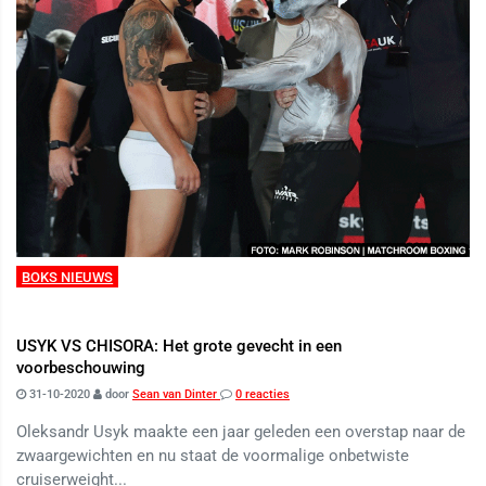
BOKS NIEUWS
USYK VS CHISORA: Het grote gevecht in een
voorbeschouwing
31-10-2020
door
Sean van Dinter
0 reacties
Oleksandr Usyk maakte een jaar geleden een overstap naar de
zwaargewichten en nu staat de voormalige onbetwiste
cruiserweight...