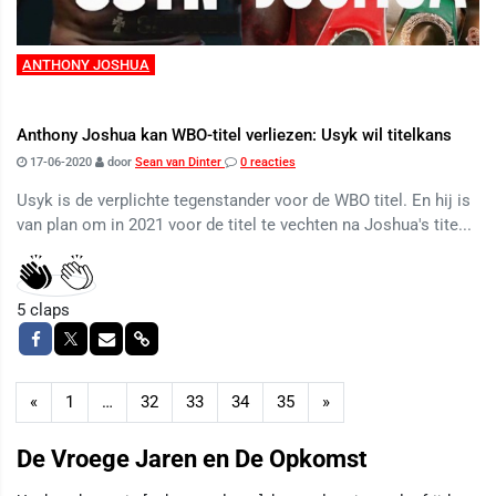
ANTHONY JOSHUA
Anthony Joshua kan WBO-titel verliezen: Usyk wil titelkans
17-06-2020
door
Sean van Dinter
0 reacties
Usyk is de verplichte tegenstander voor de WBO titel. En hij is
van plan om in 2021 voor de titel te vechten na Joshua's tite...
5
claps
«
1
…
32
33
34
35
»
De Vroege Jaren en De Opkomst