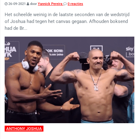
26-09-2021
door
Yannick Pereira
0 reacties
Het scheelde weinig in de laatste seconden van de wedstrijd
of Joshua had tegen het canvas gegaan. Afhouden boksend
had de Br...
ANTHONY JOSHUA