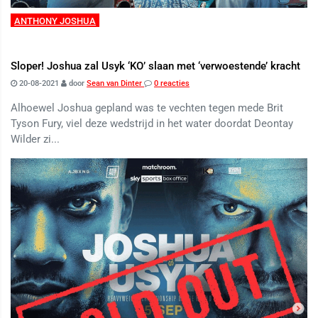
ANTHONY JOSHUA
Sloper! Joshua zal Usyk ‘KO’ slaan met ‘verwoestende’ kracht
20-08-2021
door
Sean van Dinter
0 reacties
Alhoewel Joshua gepland was te vechten tegen mede Brit
Tyson Fury, viel deze wedstrijd in het water doordat Deontay
Wilder zi...