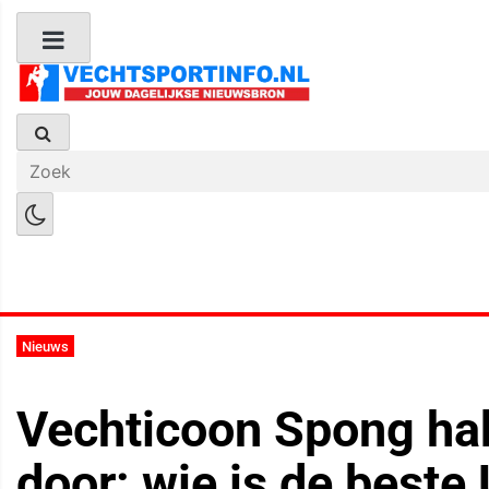
Boks Nieuws
Kickboks Nieuws
M
Nieuws
Vechticoon Spong ha
door: wie is de beste