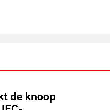
MA Nieuws
Ander Nieuws
Columns
kt de knoop
 UFC-