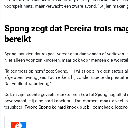
Pereira vecht binnenkort opnieuw tegen Magomed Ankalaev. In hun 
voorspelt niets, maar verwacht een zware avond. “Stijlen maken 
Spong zegt dat Pereira trots mag
bereikt
Spong laat zien dat respect verder gaat dan winnen of verliezen. 
Niet alleen voor zijn kinderen, maar ook voor mensen die worste
“Ik ben trots op hem,” zegt Spong. Hij wijst op zijn eigen status
afgelopen twintig jaar. Toch erkent hij zonder moeite de prestatie
Dat verdient waardering.”
Ook in zijn recente gevecht merkte men hoe fel Spong nog altijd 
onverwacht. Hij ging hard knock-out. Dat moment maakte veel los, 
terugkeer:
Tyrone Spong keihard knock-out bij comeback, legend