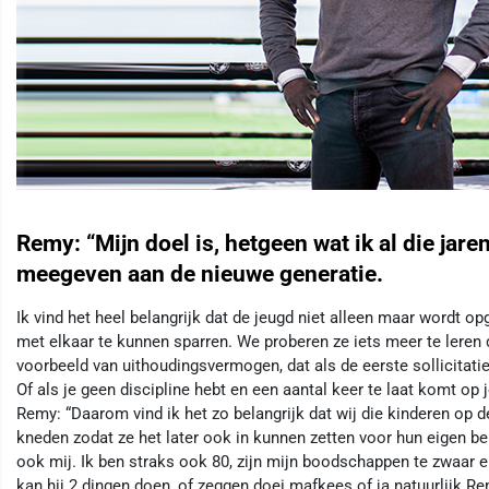
Remy: “Mijn doel is, hetgeen wat ik al die jare
meegeven aan de nieuwe generatie.
Ik vind het heel belangrijk dat de jeugd niet alleen maar wordt 
met elkaar te kunnen sparren. We proberen ze iets meer te leren
voorbeeld van uithoudingsvermogen, dat als de eerste sollicitati
Of als je geen discipline hebt en een aantal keer te laat komt op j
Remy: “Daarom vind ik het zo belangrijk dat wij die kinderen op 
kneden zodat ze het later ook in kunnen zetten voor hun eigen be
ook mij. Ik ben straks ook 80, zijn mijn boodschappen te zwaar e
kan hij 2 dingen doen, of zeggen doei mafkees of ja natuurlijk Rem