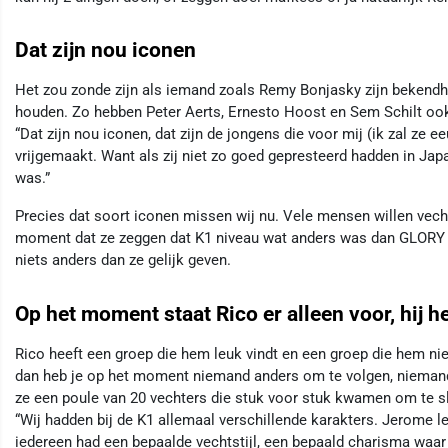
Dat zijn nou iconen
Het zou zonde zijn als iemand zoals Remy Bonjasky zijn bekendhe
houden. Zo hebben Peter Aerts, Ernesto Hoost en Sem Schilt oo
“Dat zijn nou iconen, dat zijn de jongens die voor mij (ik zal ze 
vrijgemaakt. Want als zij niet zo goed gepresteerd hadden in Jap
was.”
Precies dat soort iconen missen wij nu. Vele mensen willen vec
moment dat ze zeggen dat K1 niveau wat anders was dan GLORY n
niets anders dan ze gelijk geven.
Op het moment staat Rico er alleen voor, hij h
Rico heeft een groep die hem leuk vindt en een groep die hem niet
dan heb je op het moment niemand anders om te volgen, niemand
ze een poule van 20 vechters die stuk voor stuk kwamen om te s
“Wij hadden bij de K1 allemaal verschillende karakters. Jerome le
iedereen had een bepaalde vechtstijl, een bepaald charisma waar j