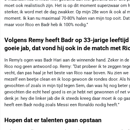
moet ook realistisch zijn. Het is op dit moment superzwaar om h
sterker, ik word met de dag zwakker. Op mijn 28e won ik ook al m
moment. Ik kan nu maximaal 70-80% halen van mijn top ooit. Dat 
maar voor Rico en Badr heb ik 100% nodig.”
Volgens Remy heeft Badr op 33-jarige leeftij
goeie jab, dat vond hij ook in de match met Ri
In Remy’s ogen was Badr Hari aan de winnende hand. Zeker in de e
Rico nog geen antwoord op. Remy: “Dat probeer ik te zeggen teg
vecht, dan pas haal je het beste van Rico naar boven. Nu zien we 
mezelf een beetje clean en ik loop gewoon de rondes door. Als hi
gevochten of zoals in mijn tijd tegen Sem, dan was hij nog beter
gevochten die echt heel goed is en je hebt net gewonnen of net v
denk je: hey die linker jab die ik steeds kreeg daar moet ik op g
heeft een Badr nodig zoals Messi een Ronaldo nodig heeft.”
Hopen dat er talenten gaan opstaan