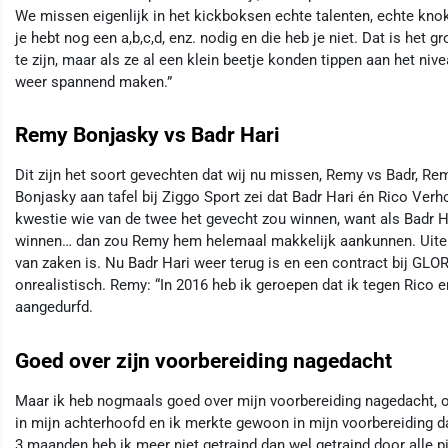
We missen eigenlijk in het kickboksen echte talenten, echte knokk
je hebt nog een a,b,c,d, enz. nodig en die heb je niet. Dat is het
te zijn, maar als ze al een klein beetje konden tippen aan het niv
weer spannend maken.”
Remy Bonjasky vs Badr Hari
Dit zijn het soort gevechten dat wij nu missen, Remy vs Badr, R
Bonjasky aan tafel bij Ziggo Sport zei dat Badr Hari én Rico V
kwestie wie van de twee het gevecht zou winnen, want als Badr H
winnen… dan zou Remy hem helemaal makkelijk aankunnen. Uiter
van zaken is. Nu Badr Hari weer terug is en een contract bij GLOR
onrealistisch. Remy: “In 2016 heb ik geroepen dat ik tegen Rico e
aangedurfd.
Goed over zijn voorbereiding nagedacht
Maar ik heb nogmaals goed over mijn voorbereiding nagedacht, 
in mijn achterhoofd en ik merkte gewoon in mijn voorbereiding da
3 maanden heb ik meer niet getraind dan wel getraind door alle pij