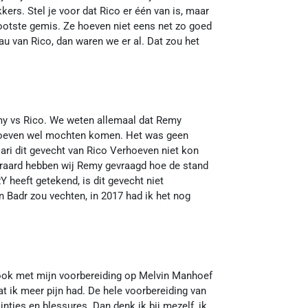
ers. Stel je voor dat Rico er één van is, maar
 grootste gemis. Ze hoeven niet eens net zo goed
eau van Rico, dan waren we er al. Dat zou het
emy vs Rico. We weten allemaal dat Remy
erhoeven wel mochten komen. Het was geen
ari dit gevecht van Rico Verhoeven niet kon
aard hebben wij Remy gevraagd hoe de stand
Y heeft getekend, is dit gevecht niet
n Badr zou vechten, in 2017 had ik het nog
ook met mijn voorbereiding op Melvin Manhoef
t ik meer pijn had. De hele voorbereiding van
ntjes en blessures. Dan denk ik bij mezelf, ik