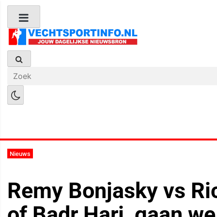
Boks Nieuws
Kickboks Nieuws
M
Nieuws
Remy Bonjasky vs Ri
of Badr Hari, gaan we