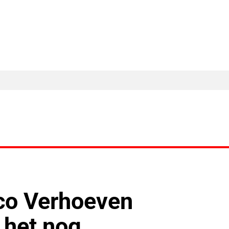
MA Nieuws
Ander Nieuws
Columns
co Verhoeven
 het nog