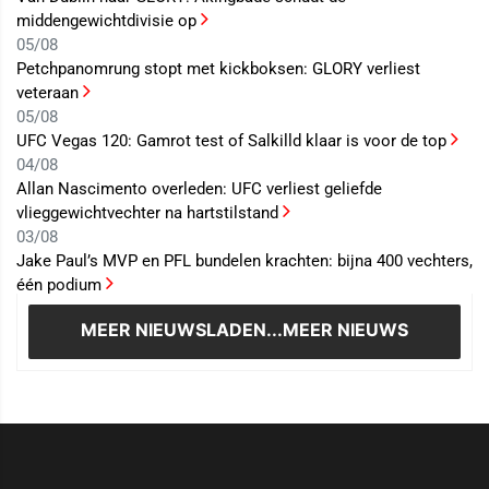
middengewichtdivisie op
05/08
Petchpanomrung stopt met kickboksen: GLORY verliest
veteraan
05/08
UFC Vegas 120: Gamrot test of Salkilld klaar is voor de top
04/08
Allan Nascimento overleden: UFC verliest geliefde
vlieggewichtvechter na hartstilstand
03/08
Jake Paul’s MVP en PFL bundelen krachten: bijna 400 vechters,
één podium
MEER NIEUWS
LADEN...MEER NIEUWS