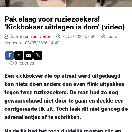
Pak slaag voor ruziezoekers!
‘Kickbokser uitdagen is dom’ (video)
door
Sean van Dinter
01/07/2022 07:30
Laatst
geüpdatet 08/05/2026 14:40
0 reacties
Een kickbokser die op straat werd uitgedaagd
kon niets doen anders dan even flink uitpakken
tegen twee ruziezoekers. De man had ze nog
gewaarschuwd niet door te gaan en deelde een
corrigerende tik uit. Toch leek dit niet genoeg de
adrenalientjes af te schrikken.
Na de tik had het toch duidelijk moeten zijn en