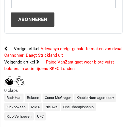
Vorige artikel
Adesanya dreigt gehakt te maken van rivaal
Cannonier: Daagt Strickland uit
Volgende artikel
Paige VanZant gaat weer blote vuist
boksen: In actie tijdens BKFC Londen
0
claps
Badr Hari
Boksen
Conor McGregor
Khabib Nurmagomedov
Kickboksen
MMA
Nieuws
One Championship
Rico Verhoeven
UFC