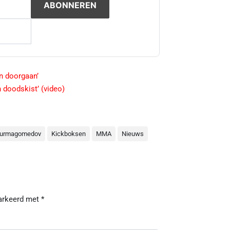
n doorgaan’
 doodskist’ (video)
Nurmagomedov
Kickboksen
MMA
Nieuws
markeerd met
*