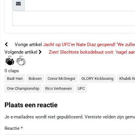
Vorige artikel
Jacht op UFC’er Nate Diaz geopend! ‘We zulle
Volgende artikel
Zien! Slechtste boksdebuut ooit: ‘nagel aan
0
claps
Badr Hari
Boksen
Conor McGregor
GLORY Kickboxing
Khabib 
One Championship
Rico Verhoeven
UFC
Plaats een reactie
Je e-mailadres wordt niet gepubliceerd.
Vereiste velden zijn ge
Reactie
*