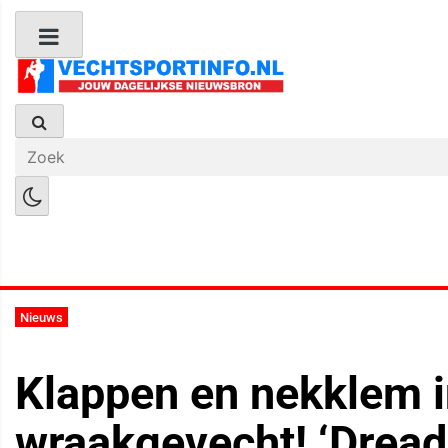
Boks Nieuws
Kickboks Nieuws
M
Nieuws
Klappen en nekklem 
wraakgevecht! ‘Dread