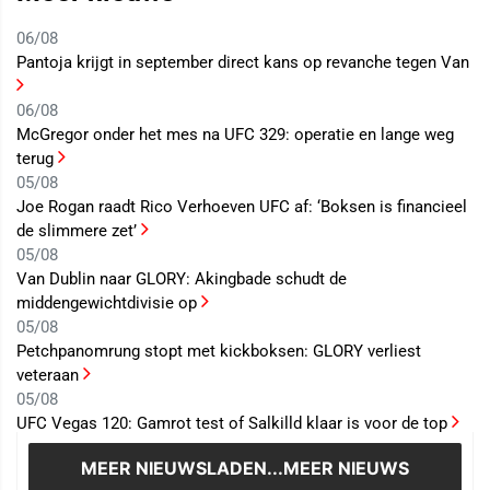
06/08
Pantoja krijgt in september direct kans op revanche tegen Van
06/08
McGregor onder het mes na UFC 329: operatie en lange weg
terug
05/08
Joe Rogan raadt Rico Verhoeven UFC af: ‘Boksen is financieel
de slimmere zet’
05/08
Van Dublin naar GLORY: Akingbade schudt de
middengewichtdivisie op
05/08
Petchpanomrung stopt met kickboksen: GLORY verliest
veteraan
05/08
UFC Vegas 120: Gamrot test of Salkilld klaar is voor de top
MEER NIEUWS
LADEN...MEER NIEUWS