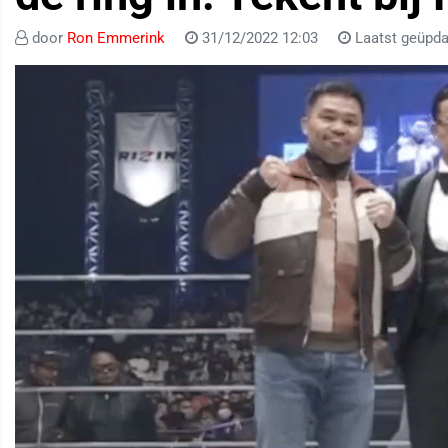
door
Ron Emmerink
31/12/2022 12:03
Laatst geüpda