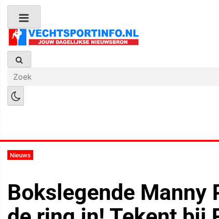
Boks Nieuws
Kickboks Nieuws
M
Nieuws
Bokslegende Manny 
de ring in! Tekent bij 