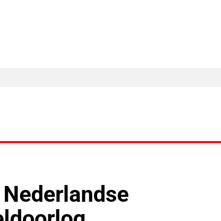
MA Nieuws
Ander Nieuws
Columns
: Nederlandse
eldoorlog