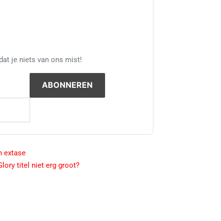
at je niets van ons mist!
n extase
ry titel niet erg groot?