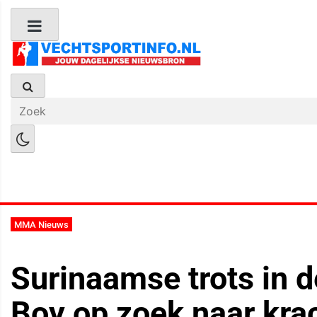
Boks Nieuws
Kickboks Nieuws
M
MMA Nieuws
Surinaamse trots in d
Boy op zoek naar kra