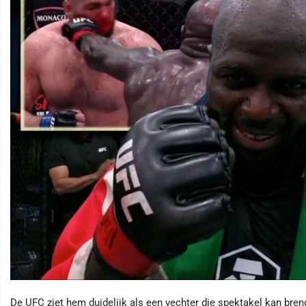
De UFC ziet hem duidelijk als een vechter die spektakel kan bren