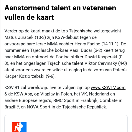
Aanstormend talent en veteranen
vullen de kaart
Verder op de kaart maakt de top
Tsjechische
weltergewicht
Matus Juracek (10-3) zijn KSW-debuut tegen de
onvoorspelbare Ierse MMA-vechter Henry Fadipe (14-11-1). De
nummer één Tsjechische bokser Vasil Ducar (3-2) keert terug
naar MMA en ontmoet de Poolse striker Dawid Kasperski (0-
0), en het ongeslagen Tsjechische talent Viktor Cervinsky (4-0)
staat voor een zware en wilde uitdaging in de vorm van Polen’s
Kacper Koziorzebski (9-6).
KSW 91 zal wereldwijd live te volgen zijn op
www.KSWTV.com
& de KSW App, op Viaplay in Polen, het VK, Nederland en
andere Europese regio’s, RMC Sport in Frankrijk, Combate in
Brazilië, en NOVA Sport in de Tsjechische Republiek.