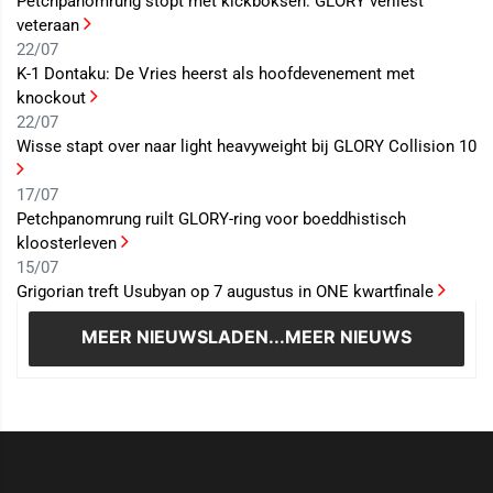
Petchpanomrung stopt met kickboksen: GLORY verliest
veteraan
22/07
K-1 Dontaku: De Vries heerst als hoofdevenement met
knockout
22/07
Wisse stapt over naar light heavyweight bij GLORY Collision 10
17/07
Petchpanomrung ruilt GLORY-ring voor boeddhistisch
kloosterleven
15/07
Grigorian treft Usubyan op 7 augustus in ONE kwartfinale
MEER NIEUWS
LADEN...MEER NIEUWS