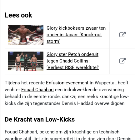
Lees ook
Glory kickboksers zwaar ten
onder in Japan: ‘Knock-out
storm’
Glory ster Petch onderuit
tegen Chadd Collins:
‘Verliest RISE wereldtitel’
Tijdens het recente
Enfusion-evenement
in Wuppertal, heeft
vechter
Fouad Chahbari
een indrukwekkende overwinning
behaald in de eerste ronde, dankzij een reeks krachtige low-
kicks die zijn tegenstander Dennis Haddad overweldigden.
De Kracht van Low-Kicks
Fouad Chahbari, bekend om zijn krachtige en technisch
vaardige stijl, liet zijn superioriteit in de ring zien door Dennis