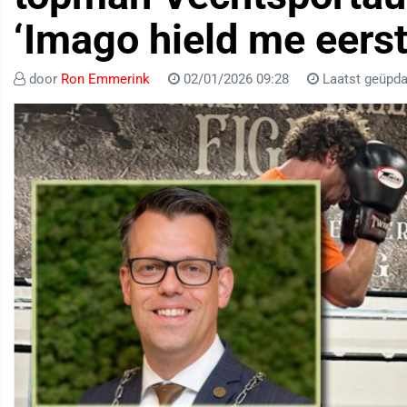
‘Imago hield me eerst
door
Ron Emmerink
02/01/2026 09:28
Laatst geüpda