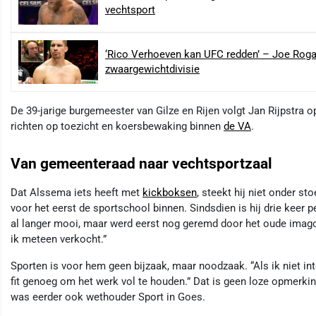
vechtsport
‘Rico Verhoeven kan UFC redden’ – Joe Roga
zwaargewichtdivisie
De 39-jarige burgemeester van Gilze en Rijen volgt Jan Rijpstra o
richten op toezicht en koersbewaking binnen
de VA
.
Van gemeenteraad naar vechtsportzaal
Dat Alssema iets heeft met
kickboksen
, steekt hij niet onder st
voor het eerst de sportschool binnen. Sindsdien is hij drie keer 
al langer mooi, maar werd eerst nog geremd door het oude imago
ik meteen verkocht.”
Sporten is voor hem geen bijzaak, maar noodzaak. “Als ik niet int
fit genoeg om het werk vol te houden.” Dat is geen loze opmerki
was eerder ook wethouder Sport in Goes.