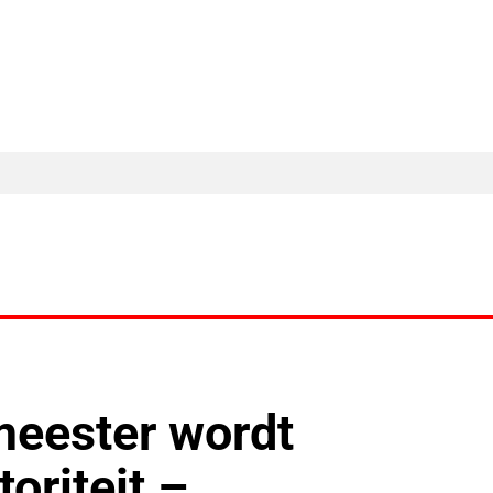
MA Nieuws
Ander Nieuws
Columns
eester wordt
oriteit –