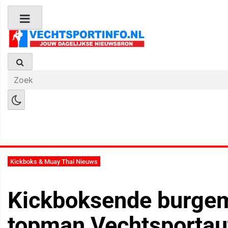
Boks Nieuws
Kickboks Nieuws
M
Kickboks & Muay Thai Nieuws
Kickboksende burgem
topman Vechtsportaut