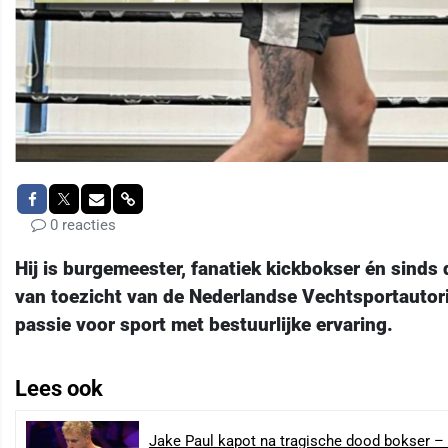
0 reacties
Hij is burgemeester, fanatiek kickbokser én sinds
van toezicht van de Nederlandse Vechtsportautori
passie voor sport met bestuurlijke ervaring.
Lees ook
Jake Paul kapot na tragische dood bokser 