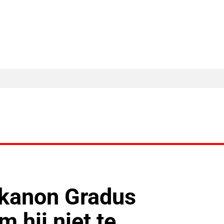
MA Nieuws
Ander Nieuws
Columns
skanon Gradus
 hij niet te