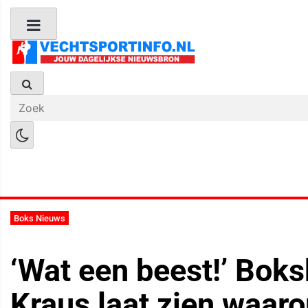
Boks Nieuws
Kickboks Nieuws
M
Boks Nieuws
‘Wat een beest!’ Bok
Kraus laat zien waarom