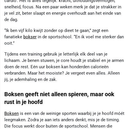
cardio’. Het is alles tegelijk: kracht, uithoudingsvermogen,
snelheid, focus. Na een paar weken merk je dat je strakker in
je vel zit, beter slaapt en energie overhoudt aan het einde van
de dag.
“Ik ben vijf kilo kwijt zonder op dieet te gaan,” zegt een
fanatieke
bokser
in de sportschool. “En ik voel me sterker dan
ooit.”
Tijdens een training gebruik je letterlijk elk deel van je
lichaam. Je benen stuwen, je core houdt je stabiel en je armen
doen de rest. Eén uur boksen kan honderden calorieën
verbranden. Maar het mooiste? Je vergeet even alles. Alleen
jij, je ademhaling en de zak.
Boksen geeft niet alleen spieren, maar ook
rust in je hoofd
Boksen
is een van de weinige sporten waarbij je je hoofd móét
leegmaken. Zodra je aan iets anders denkt, mis je de timing.
Die focus werkt door buiten de sportschool. Mensen die