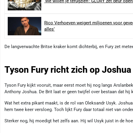
‘We willen je terugzien’: GLORY zet deur ope
Rico Verhoeven weigert miljoenen voor geve
alles’
De langverwachte Britse kraker komt dichterbij, en Fury zet mete
Tyson Fury richt zich op Joshua
Tyson Fury kijkt vooruit, maar eerst moet hij nog langs Arslanb
Anthony Joshua. De Brit laat er geen twijfel over bestaan dat hij 
Wat het extra pikant maakt, is de rol van Oleksandr Usyk. Joshua
hem twee keer versloeg. Toch lijkt Fury daar totaal niet van onder
Sterker nog, hij moedigt het zelfs aan. Hij wil Usyk juist in de ho