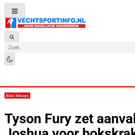
Boks Nieuws
Kickboks Nieuws
M
Boks Nieuws
Tyson Fury zet aanva
Joshua voor bokskrak