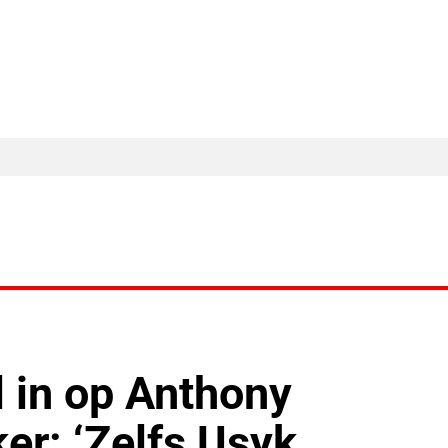
MA Nieuws
Ander Nieuws
Columns
l in op Anthony
er: ‘Zelfs Usyk