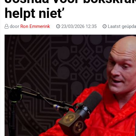
helpt niet’
door
Ron Emmerink
23/03/2026 12:35
Laatst geüpda