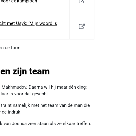
n voor ex-kampioen
cht met Usyk: ‘Mijn woord is
en de toon.
 en zijn team
ek Makhmudov. Daarna wil hij maar één ding:
klaar is voor dat gevecht.
 traint namelijk met het team van de man die
 de indruk.
ek van Joshua zien staan als ze elkaar treffen.