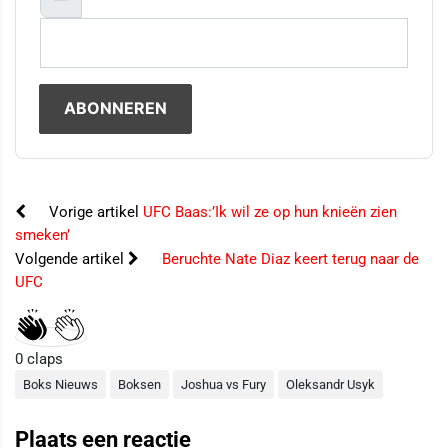
Vorige artikel
UFC Baas:’Ik wil ze op hun knieën zien
smeken’
Volgende artikel
Beruchte Nate Diaz keert terug naar de
UFC
0
claps
Boks Nieuws
Boksen
Joshua vs Fury
Oleksandr Usyk
Plaats een reactie