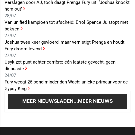
Verslagen door AJ, toch daagt Prenga Fury uit: ‘Joshua knockt
hem out’
28/07
Van unified kampioen tot afscheid: Errol Spence Jr. stopt met
boksen
27/07
Joshua twee keer gevloerd, maar vernietigt Prenga en houdt
Fury-droom levend
27/07
Usyk zet punt achter carrière: één laatste gevecht, geen
discussie
24/07
Fury weegt 26 pond minder dan Wach: unieke primeur voor de
Gypsy King
MEER NIEUWS
LADEN...MEER NIEUWS