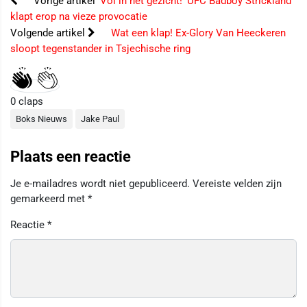
Vorige artikel
‘Vol in het gezicht!’ UFC Badboy Strickland
klapt erop na vieze provocatie
Volgende artikel
Wat een klap! Ex-Glory Van Heeckeren
sloopt tegenstander in Tsjechische ring
0
claps
Boks Nieuws
Jake Paul
Plaats een reactie
Je e-mailadres wordt niet gepubliceerd.
Vereiste velden zijn
gemarkeerd met
*
Reactie
*