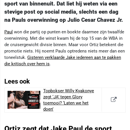
sport van binnenuit. Dat liet hij weten via een
stevige post op social media, slechts een dag
na Pauls overwinning op Julio Cesar Chavez Jr.
Paul
won die partij op punten en boekte daarmee zijn twaalfde
overwinning. Met die winst kwam hij de top 15 van de WBA in
de cruisergewicht divisie binnen. Maar voor Ortiz betekent die
promotie niets. Hij noemt Pauls optredens niets meer dan een
toneelstuk.
Gisteren verklaarde Jake iedereen aan te pakken
die kritisch over hem is
.
Lees ook
Topbokser Willy Kyakonye
zegt ‘JA’ tegen Glory
toernooi? ‘Laten we het
doen’
Ortiz zegt dat Jake Paul de sport