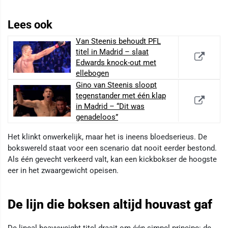
Lees ook
Van Steenis behoudt PFL
titel in Madrid – slaat
Edwards knock-out met
ellebogen
Gino van Steenis sloopt
tegenstander met één klap
in Madrid – “Dit was
genadeloos”
Het klinkt onwerkelijk, maar het is ineens bloedserieus. De
bokswereld staat voor een scenario dat nooit eerder bestond.
Als één gevecht verkeerd valt, kan een kickbokser de hoogste
eer in het zwaargewicht opeisen.
De lijn die boksen altijd houvast gaf
De lineal heavyweight titel draait om één simpel principe: de