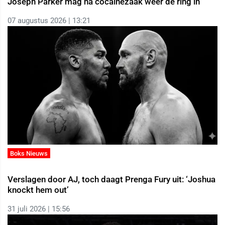
Joseph Parker mag na cocaïnezaak weer de ring in
07 augustus 2026 | 13:21
Boks Nieuws
Verslagen door AJ, toch daagt Prenga Fury uit: ‘Joshua
knockt hem out’
31 juli 2026 | 15:56