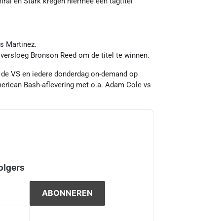
rai en Stark kregen hiermee een tagtitel
s Martinez.
 versloeg Bronson Reed om de titel te winnen.
n de VS en iedere donderdag on-demand op
rican Bash-aflevering met o.a. Adam Cole vs
olgers