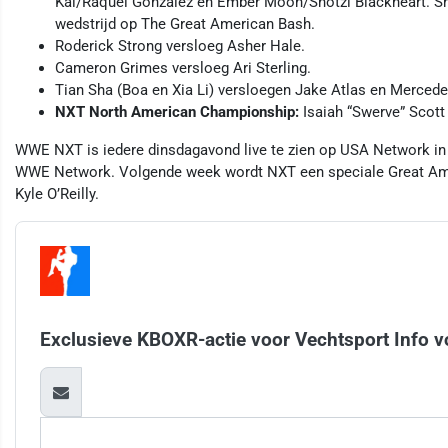
Kai/Raquel Gonzalez en Ember Moon/Shotzi Blackheart. Shi
wedstrijd op The Great American Bash.
Roderick Strong versloeg Asher Hale.
Cameron Grimes versloeg Ari Sterling.
Tian Sha (Boa en Xia Li) versloegen Jake Atlas en Mercede
NXT North American Championship:
Isaiah “Swerve” Scott
WWE NXT is iedere dinsdagavond live te zien op USA Network i
WWE Network. Volgende week wordt NXT een speciale Great Ame
Kyle O’Reilly.
Exclusieve KBOXR-actie voor Vechtsport Info v