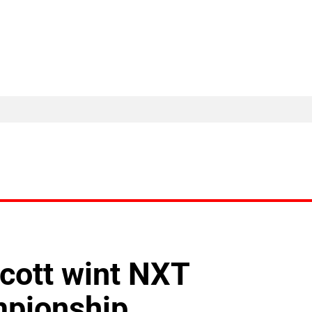
MA Nieuws
Ander Nieuws
Columns
cott wint NXT
mpionship