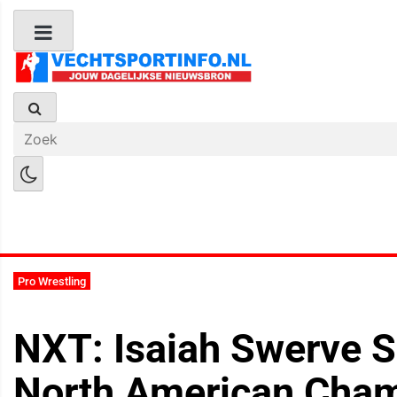
Boks Nieuws
Kickboks Nieuws
M
Pro Wrestling
NXT: Isaiah Swerve S
North American Cha