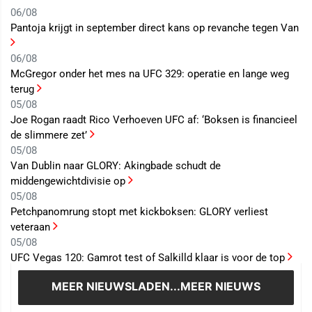
06/08
Pantoja krijgt in september direct kans op revanche tegen Van
06/08
McGregor onder het mes na UFC 329: operatie en lange weg
terug
05/08
Joe Rogan raadt Rico Verhoeven UFC af: ‘Boksen is financieel
de slimmere zet’
05/08
Van Dublin naar GLORY: Akingbade schudt de
middengewichtdivisie op
05/08
Petchpanomrung stopt met kickboksen: GLORY verliest
veteraan
05/08
UFC Vegas 120: Gamrot test of Salkilld klaar is voor de top
MEER NIEUWS
LADEN...MEER NIEUWS