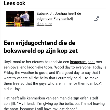
Lees ook
Eubank Jr: Joshua heeft de
edge over Fury dankzij
discipline
Een vrijdagochtend die de
bokswereld op zijn kop zet
Usyk maakte het nieuws bekend via een
Instagram post
met
een opvallend laconieke toon. “Good day to everyone. Today is
Friday, the weather is good, and it’s a good day to say that I
want to vacate all the belts that I currently hold – to make
them free so that the guys who are in line for them can box”,
aldus Usyk.
Het heeft alle kenmerken van een man die zijn erfenis zelf
schrijft. “My friends, I’m giving up the belts, but I’m not leaving
the sport, because I still have my last dance.”