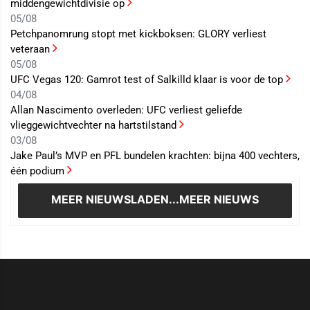
middengewichtdivisie op
05/08
Petchpanomrung stopt met kickboksen: GLORY verliest
veteraan
05/08
UFC Vegas 120: Gamrot test of Salkilld klaar is voor de top
04/08
Allan Nascimento overleden: UFC verliest geliefde
vlieggewichtvechter na hartstilstand
03/08
Jake Paul’s MVP en PFL bundelen krachten: bijna 400 vechters,
één podium
MEER NIEUWS
LADEN...MEER NIEUWS