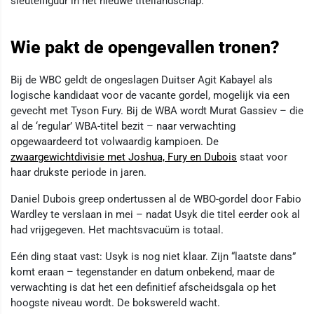
sleutelfiguur in het nieuwe titellandschap.
Wie pakt de opengevallen tronen?
Bij de WBC geldt de ongeslagen Duitser Agit Kabayel als
logische kandidaat voor de vacante gordel, mogelijk via een
gevecht met Tyson Fury. Bij de WBA wordt Murat Gassiev – die
al de ‘regular’ WBA-titel bezit – naar verwachting
opgewaardeerd tot volwaardig kampioen. De
zwaargewichtdivisie met Joshua, Fury en Dubois
staat voor
haar drukste periode in jaren.
Daniel Dubois greep ondertussen al de WBO-gordel door Fabio
Wardley te verslaan in mei – nadat Usyk die titel eerder ook al
had vrijgegeven. Het machtsvacuüm is totaal.
Eén ding staat vast: Usyk is nog niet klaar. Zijn “laatste dans”
komt eraan – tegenstander en datum onbekend, maar de
verwachting is dat het een definitief afscheidsgala op het
hoogste niveau wordt. De bokswereld wacht.