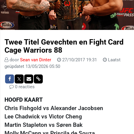
Twee Titel Gevechten en Fight Card
Cage Warriors 88
door
Sean van Dinter
27/10/2017 19:31
Laatst
geüpdatet 13/05/2026 05:50
0 reacties
HOOFD KAART
Chris Fishgold vs Alexander Jacobsen
Lee Chadwick vs Victor Cheng
Martin Stapleton vs Søren Bak
Molly McCann vs Priscila de Souza