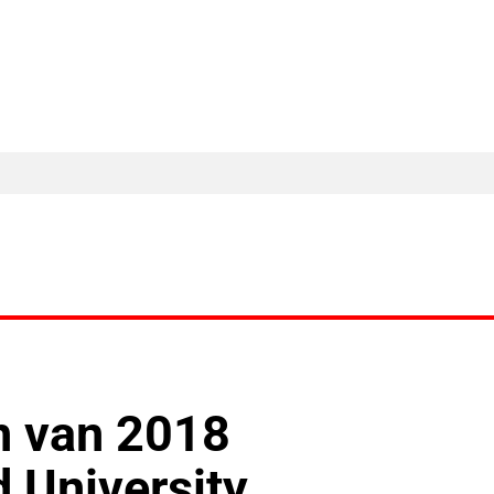
MA Nieuws
Ander Nieuws
Columns
n van 2018
 University