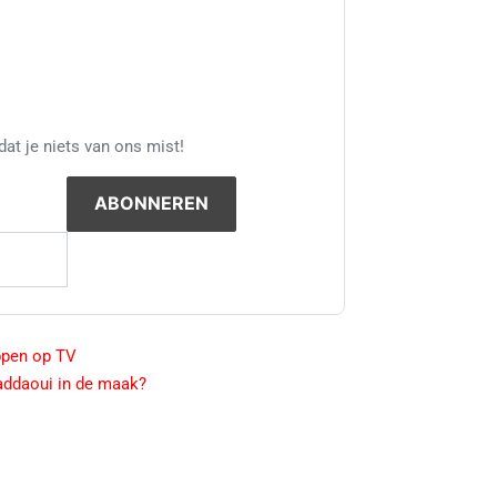
at je niets van ons mist!
ppen op TV
addaoui in de maak?