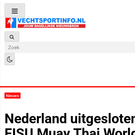
Boks Nieuws
Kickboks Nieuws
M
Nieuws
Nederland uitgeslote
FISU Muay Thai World