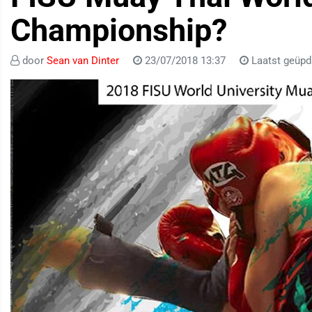
Championship?
door
Sean van Dinter
23/07/2018 13:37
Laatst geüpd