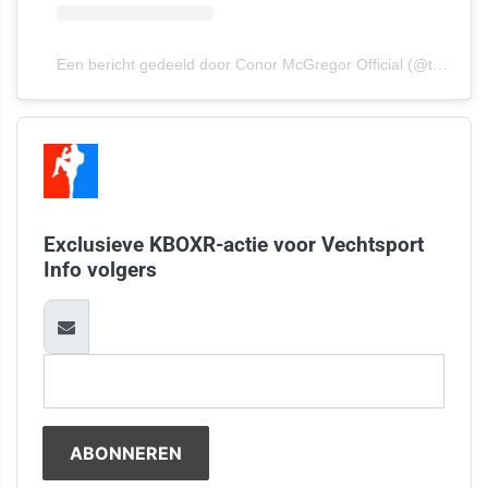
Een bericht gedeeld door Conor McGregor Official (@thenotoriousmma)
Exclusieve KBOXR-actie voor Vechtsport
Info volgers