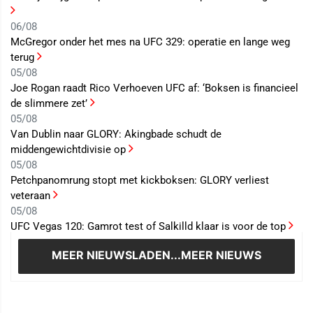
06/08
McGregor onder het mes na UFC 329: operatie en lange weg
terug
05/08
Joe Rogan raadt Rico Verhoeven UFC af: ‘Boksen is financieel
de slimmere zet’
05/08
Van Dublin naar GLORY: Akingbade schudt de
middengewichtdivisie op
05/08
Petchpanomrung stopt met kickboksen: GLORY verliest
veteraan
05/08
UFC Vegas 120: Gamrot test of Salkilld klaar is voor de top
MEER NIEUWS
LADEN...MEER NIEUWS