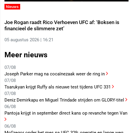
Nieuws
Joe Rogan raadt Rico Verhoeven UFC af: ‘Boksen is
financieel de slimmere zet’
05 augustus 2026 | 16:21
Meer nieuws
07/08
Joseph Parker mag na cocaïnezaak weer de ring in
07/08
Tsarukyan krijgt Ruffy als nieuwe test tijdens UFC 331
07/08
Deniz Demirkapu en Miguel Trindade strijden om GLORY-titel
06/08
Pantoja krijgt in september direct kans op revanche tegen Van
06/08
McGregor onder het mes na UFC 329: operatie en lange weg