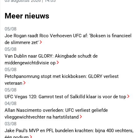
03 augustus 2026 | 14:05
Meer nieuws
05/08
Joe Rogan raadt Rico Verhoeven UFC af: ‘Boksen is financieel
de slimmere zet’
05/08
Van Dublin naar GLORY: Akingbade schudt de
middengewichtdivisie op
05/08
Petchpanomrung stopt met kickboksen: GLORY verliest
veteraan
05/08
UFC Vegas 120: Gamrot test of Salkilld klaar is voor de top
04/08
Allan Nascimento overleden: UFC verliest geliefde
vlieggewichtvechter na hartstilstand
03/08
Jake Paul’s MVP en PFL bundelen krachten: bijna 400 vechters,
één podium