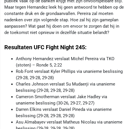
publiek vaak op de banken krijgt met zijn onvoorspelbare stijl.
Maar tegen Hernandez leek hij geen antwoord te hebben op de
constante druk en de grondaanvallen. Pereira zal moeten
nadenken over zijn volgende stap. Hoe zal hij zijn gameplan
aanpassen? Wat gaat hij doen om ervoor te zorgen dat hij in
de toekomst niet opnieuw in dezelfde situatie belandt?
Resultaten UFC Fight Night 245:
Anthony Hernandez verslaat Michel Pereira via TKO
(stoten) – Ronde 5, 2:22
Rob Font verslaat Kyler Phillips via unanieme beslissing
(29-28, 29-28, 29-28)
Charles Johnson verslaat Su Mudaerji via unanieme
beslissing (29-28, 29-28, 29-28)
Cameron Smotherman verslaat Jake Hadley via
unanieme beslissing (30-26, 29-27, 29-27)
Darren Elkins verslaat Daniel Pineda via unanieme
beslissing (29-28, 29-28, 29-28)
Asu Almabayev verslaat Matheus Nicolau via unanieme
beslissing (29-28, 29-28, 29-28)