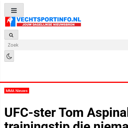
Boks Nieuws
Kickboks Nieuws
M
MMA Nieuws
UFC-ster Tom Aspinal
trainingstip die niema