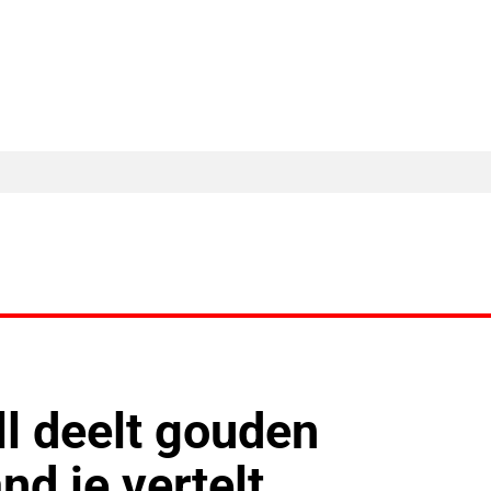
MA Nieuws
Ander Nieuws
Columns
l deelt gouden
nd je vertelt