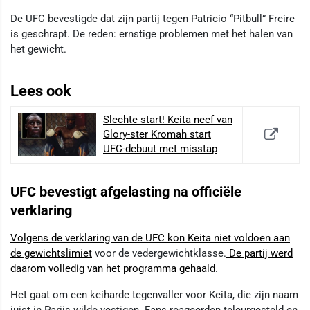
De UFC bevestigde dat zijn partij tegen Patricio “Pitbull” Freire
is geschrapt. De reden: ernstige problemen met het halen van
het gewicht.
Lees ook
Slechte start! Keita neef van
Glory-ster Kromah start
UFC-debuut met misstap
UFC bevestigt afgelasting na officiële
verklaring
Volgens de verklaring van de UFC kon Keita niet voldoen aan
de gewichtslimiet
voor de vedergewichtklasse.
De partij werd
daarom volledig van het programma gehaald
.
Het gaat om een keiharde tegenvaller voor Keita, die zijn naam