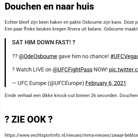
Douchen en naar huis
Echter bleef zijn been haken en pakte Osbourne zijn kans. Deze pr
Een paar flinke beuken kregen Rivera uit balans. Osbourne maakt
SAT HIM DOWN FAST! ?
??
@OdeOsbourne
gave him no chance!
#UFCVega
? Watch LIVE on
@UFCFightPass
NOW!
pic.twitte
— UFC Europe (@UFCEurope)
February 6, 2021
Einde verhaal een dikke knock-out binnen 26 seconden. Douchen
? ZIE OOK ?
https://www.vechtsportinfo.nl/nieuws/mma-nieuws/zwaar-bebloe