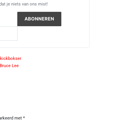
at je niets van ons mist!
 kickbokser
 Bruce Lee
markeerd met
*