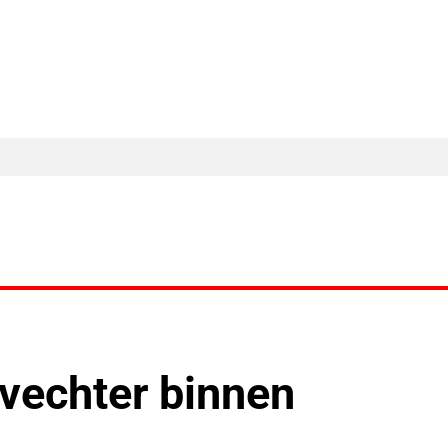
MA Nieuws
Ander Nieuws
Columns
vechter binnen