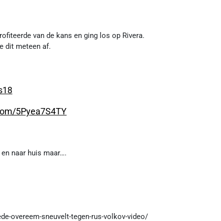
ofiteerde van de kans en ging los op Rivera.
e dit meteen af.
s18
r.com/5Pyea7S4TY
 en naar huis maar….
de-overeem-sneuvelt-tegen-rus-volkov-video/