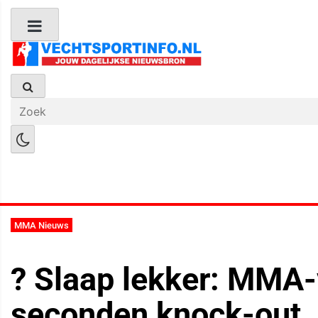
Boks Nieuws
Kickboks Nieuws
M
MMA Nieuws
? Slaap lekker: MMA-
seconden knock-out