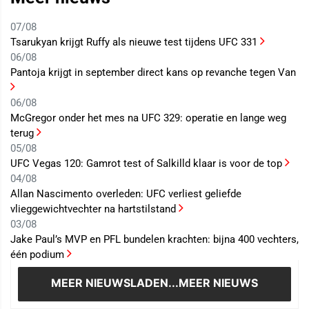
07/08
Tsarukyan krijgt Ruffy als nieuwe test tijdens UFC 331
06/08
Pantoja krijgt in september direct kans op revanche tegen Van
06/08
McGregor onder het mes na UFC 329: operatie en lange weg
terug
05/08
UFC Vegas 120: Gamrot test of Salkilld klaar is voor de top
04/08
Allan Nascimento overleden: UFC verliest geliefde
vlieggewichtvechter na hartstilstand
03/08
Jake Paul’s MVP en PFL bundelen krachten: bijna 400 vechters,
één podium
MEER NIEUWS
LADEN...MEER NIEUWS