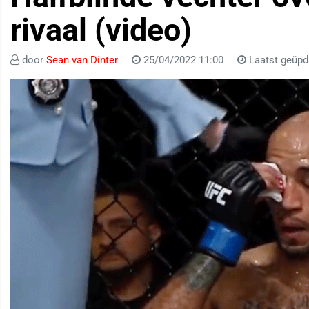
rivaal (video)
door
Sean van Dinter
25/04/2022 11:00
Laatst geüpd