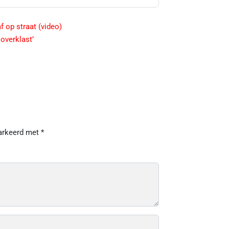
f op straat (video)
 overklast’
markeerd met
*