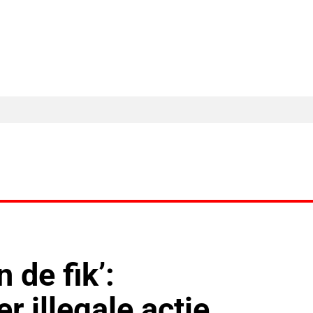
MA Nieuws
Ander Nieuws
Columns
 de fik’:
r illegale actie