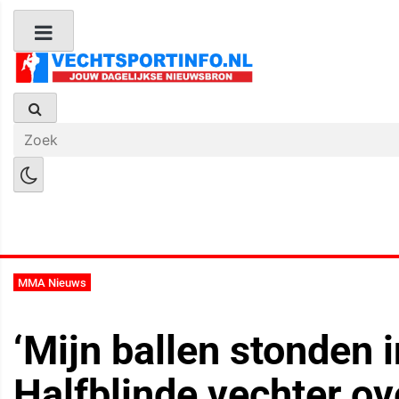
Boks Nieuws
Kickboks Nieuws
M
MMA Nieuws
‘Mijn ballen stonden in
Halfblinde vechter ove